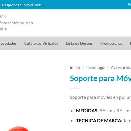
P
Despachos a Todo el País!!!
644
icassantamaria.co
mbia
ovedades
Catálogos Virtuales
Lista de Deseos
Promociones
Inicio
/
Tecnología
/
Accesorios
Soporte para Móv
Soporte para móviles en poliu
MEDIDAS:
9.5 cm x 8.5 cm 
TECNICA DE MARCA:
Tam