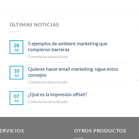
ÚLTIMAS NOTICIAS
5 ejemplos de ambient marketing que
28
rompieron barreras
Jul
en
Comentarios desactivados
5
ejemplos
Quieres hacer email marketing, sigue estos
10
de
consejos
Jul
ambient
en
Comentarios desactivados
marketing
Quieres
que
hacer
¿Qué es la impresión offset?
rompieron
07
email
barreras
Jul
en
Comentarios desactivados
marketing,
¿Qué
sigue
es
estos
la
consejos
impresión
offset?
ERVICIOS
OTROS PRODUCTOS