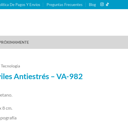
olítica De Pagos Y Envios
Preguntas Frecuentes
Blog
PRÓXIMAMENTE
 Tecnologia
iles Antiestrés – VA-982
retano.
x 8 cm.
pografía