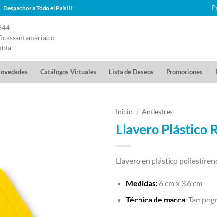
P
Despachos a Todo el País!!!
644
icassantamaria.co
mbia
ovedades
Catálogos Virtuales
Lista de Deseos
Promociones
Inicio
/
Antiestres
Llavero Plástico 
Llavero en plástico poliestiren
Medidas:
6 cm x 3.6 cm
Técnica de marca:
Tampogr