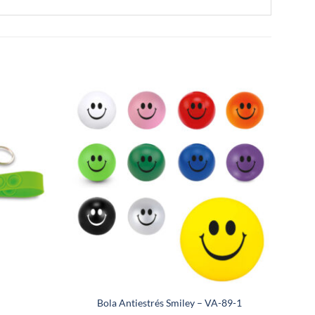
Bola Antiestrés Smiley – VA-89-1