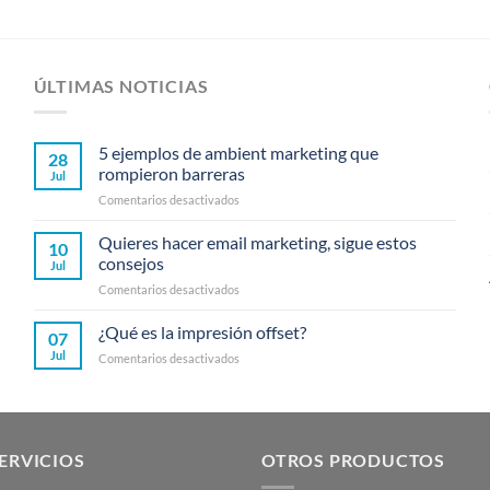
ÚLTIMAS NOTICIAS
5 ejemplos de ambient marketing que
28
rompieron barreras
Jul
en
Comentarios desactivados
5
ejemplos
Quieres hacer email marketing, sigue estos
10
de
consejos
Jul
ambient
en
Comentarios desactivados
marketing
Quieres
que
hacer
¿Qué es la impresión offset?
rompieron
07
email
barreras
Jul
en
Comentarios desactivados
marketing,
¿Qué
sigue
es
estos
la
consejos
impresión
offset?
ERVICIOS
OTROS PRODUCTOS