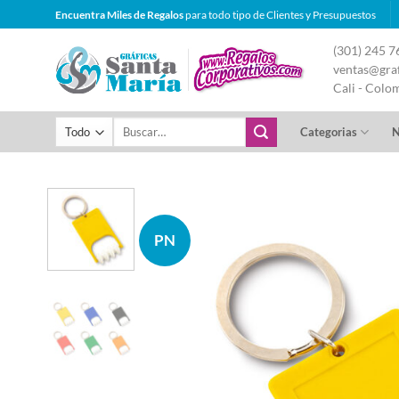
Saltar
Encuentra Miles de Regalos
para todo tipo de Clientes y Presupuestos
al
(301) 245 7
contenido
ventas@graf
Cali - Colo
Buscar
Categorias
N
por:
PN