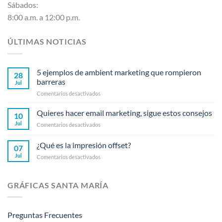
Sábados:
8:00 a.m. a 12:00 p.m.
ÚLTIMAS NOTICIAS
5 ejemplos de ambient marketing que rompieron
28
barreras
Jul
en
Comentarios desactivados
5
ejemplos
Quieres hacer email marketing, sigue estos consejos
10
de
Jul
en
Comentarios desactivados
ambient
Quieres
marketing
hacer
¿Qué es la impresión offset?
que
07
email
rompieron
Jul
en
Comentarios desactivados
marketing,
barreras
¿Qué
sigue
es
estos
la
consejos
GRÁFICAS SANTA MARÍA
impresión
offset?
Preguntas Frecuentes