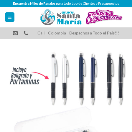
Saltar
Encuentra Miles de Regalos
para todo tipo de Clientes y Presupuestos
al
contenido
Cali - Colombia -
Despachos a Todo el País!!!