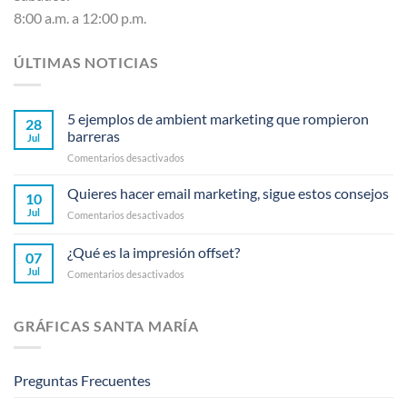
8:00 a.m. a 12:00 p.m.
ÚLTIMAS NOTICIAS
5 ejemplos de ambient marketing que rompieron
28
barreras
Jul
en
Comentarios desactivados
5
ejemplos
Quieres hacer email marketing, sigue estos consejos
10
de
Jul
en
Comentarios desactivados
ambient
Quieres
marketing
hacer
¿Qué es la impresión offset?
que
07
email
rompieron
Jul
en
Comentarios desactivados
marketing,
barreras
¿Qué
sigue
es
estos
la
consejos
GRÁFICAS SANTA MARÍA
impresión
offset?
Preguntas Frecuentes