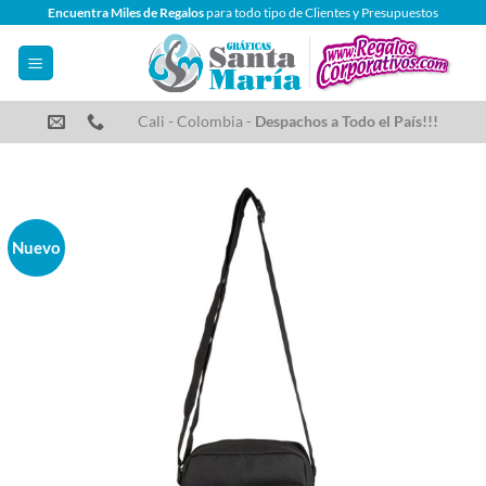
Saltar
Encuentra Miles de Regalos
para todo tipo de Clientes y Presupuestos
al
contenido
Cali - Colombia -
Despachos a Todo el País!!!
Nuevo