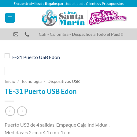
Saltar
Encuentra Miles de Regalos
para todo tipo de Clientes y Presupuestos
al
contenido
Cali - Colombia -
Despachos a Todo el País!!!
Inicio
/
Tecnología
/
Dispositivos USB
TE-31 Puerto USB Edon
Puerto USB de 4 salidas. Empaque Caja Individual.
Medidas: 5.2 cm x 4.1 cm x 1 cm.