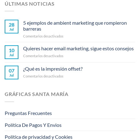
ÚLTIMAS NOTICIAS
5 ejemplos de ambient marketing que rompieron
28
barreras
Jul
en
Comentarios desactivados
5
ejemplos
Quieres hacer email marketing, sigue estos consejos
10
de
Jul
en
Comentarios desactivados
ambient
Quieres
marketing
hacer
¿Qué es la impresión offset?
que
07
email
rompieron
Jul
en
Comentarios desactivados
marketing,
barreras
¿Qué
sigue
es
estos
la
consejos
GRÁFICAS SANTA MARÍA
impresión
offset?
Preguntas Frecuentes
Política De Pagos Y Envios
Política de privacidad y Cookies