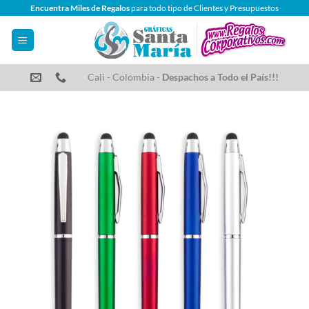
Saltar
Encuentra Miles de Regalos
para todo tipo de Clientes y Presupuestos
al
contenido
Cali - Colombia -
Despachos a Todo el País!!!