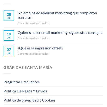
5 ejemplos de ambient marketing que rompieron
28
barreras
Jul
en
Comentarios desactivados
5
ejemplos
Quieres hacer email marketing, sigue estos consejos
10
de
Jul
en
Comentarios desactivados
ambient
Quieres
marketing
hacer
¿Qué es la impresión offset?
que
07
email
rompieron
Jul
en
Comentarios desactivados
marketing,
barreras
¿Qué
sigue
es
estos
la
consejos
GRÁFICAS SANTA MARÍA
impresión
offset?
Preguntas Frecuentes
Política De Pagos Y Envios
Política de privacidad y Cookies