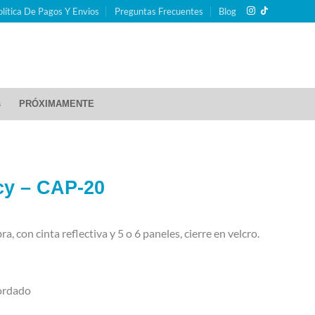
olítica De Pagos Y Envios
Preguntas Frecuentes
Blog
s
PRÓXIMAMENTE
y – CAP-20
, con cinta reflectiva y 5 o 6 paneles, cierre en velcro.
rdado