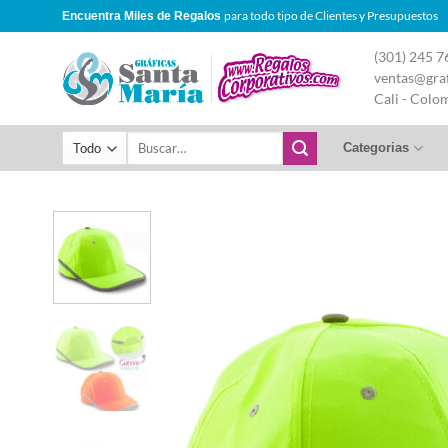
Saltar
para todo tipo de Clientes y Presupuestos
Encuentra Miles de Regalos
al
(301) 245 7
contenido
ventas@graf
Cali - Colo
Buscar
Categorias
por: