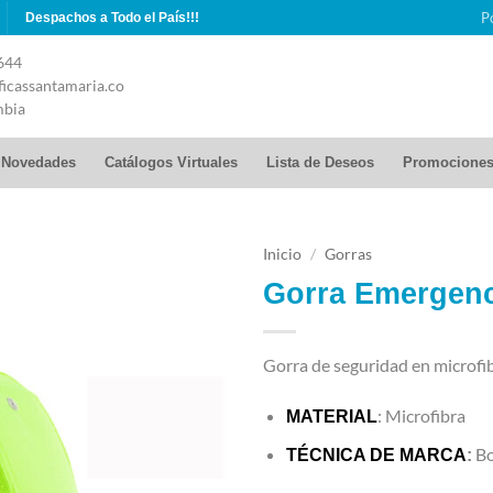
P
Despachos a Todo el País!!!
644
icassantamaria.co
mbia
Novedades
Catálogos Virtuales
Lista de Deseos
Promocione
Inicio
/
Gorras
Gorra Emergenc
Gorra de seguridad en microfibra
: Microfibra
MATERIAL
Bo
TÉCNICA DE MARCA
: