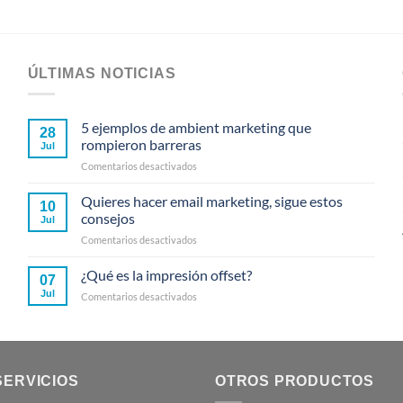
ÚLTIMAS NOTICIAS
5 ejemplos de ambient marketing que
28
rompieron barreras
Jul
en
Comentarios desactivados
5
ejemplos
Quieres hacer email marketing, sigue estos
10
de
consejos
Jul
ambient
en
Comentarios desactivados
marketing
Quieres
que
hacer
¿Qué es la impresión offset?
rompieron
07
email
barreras
Jul
en
Comentarios desactivados
marketing,
¿Qué
sigue
es
estos
la
consejos
impresión
offset?
SERVICIOS
OTROS PRODUCTOS