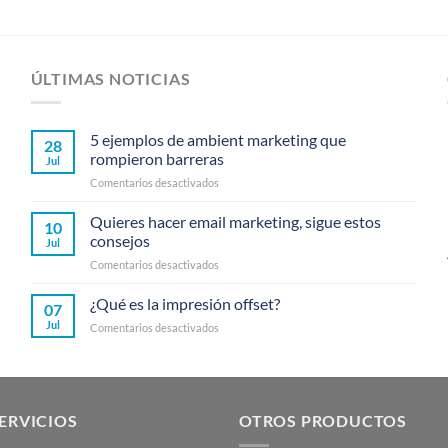
ÚLTIMAS NOTICIAS
5 ejemplos de ambient marketing que
28
rompieron barreras
Jul
en
Comentarios desactivados
5
ejemplos
Quieres hacer email marketing, sigue estos
10
de
consejos
Jul
ambient
en
Comentarios desactivados
marketing
Quieres
que
hacer
¿Qué es la impresión offset?
rompieron
07
email
barreras
Jul
en
Comentarios desactivados
marketing,
¿Qué
sigue
es
estos
la
consejos
impresión
offset?
ERVICIOS
OTROS PRODUCTOS