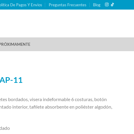
olítica De Pagos Y Envios
Preguntas Frecuentes
Blog
PRÓXIMAMENTE
CAP-11
jetes bordados, visera indeformable 6 costuras, botón
ntado interior, tafilete absorbente en poliéster algodón,
dado