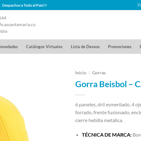
P
Despachos a Todo el País!!!
644
icassantamaria.co
mbia
ovedades
Catálogos Virtuales
Lista de Deseos
Promociones
Inicio
/
Gorras
Gorra Beisbol – 
6 paneles, dril esmerilado, 4 o
forrado, frente fusionado, enci
cierre hebilla metálica.
TÉCNICA DE MARCA:
Bor