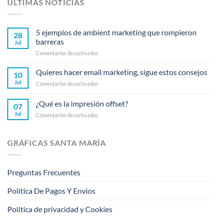
ÚLTIMAS NOTICIAS
5 ejemplos de ambient marketing que rompieron
28
barreras
Jul
en
Comentarios desactivados
5
ejemplos
Quieres hacer email marketing, sigue estos consejos
10
de
Jul
en
Comentarios desactivados
ambient
Quieres
marketing
hacer
¿Qué es la impresión offset?
que
07
email
rompieron
Jul
en
Comentarios desactivados
marketing,
barreras
¿Qué
sigue
es
estos
la
consejos
GRÁFICAS SANTA MARÍA
impresión
offset?
Preguntas Frecuentes
Política De Pagos Y Envios
Política de privacidad y Cookies