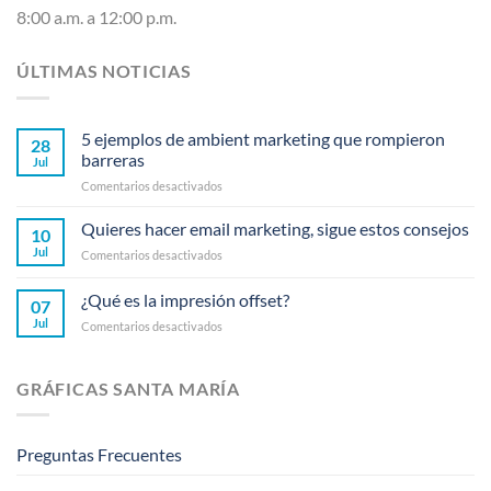
8:00 a.m. a 12:00 p.m.
ÚLTIMAS NOTICIAS
5 ejemplos de ambient marketing que rompieron
28
barreras
Jul
en
Comentarios desactivados
5
ejemplos
Quieres hacer email marketing, sigue estos consejos
10
de
Jul
en
Comentarios desactivados
ambient
Quieres
marketing
hacer
¿Qué es la impresión offset?
que
07
email
rompieron
Jul
en
Comentarios desactivados
marketing,
barreras
¿Qué
sigue
es
estos
la
consejos
GRÁFICAS SANTA MARÍA
impresión
offset?
Preguntas Frecuentes