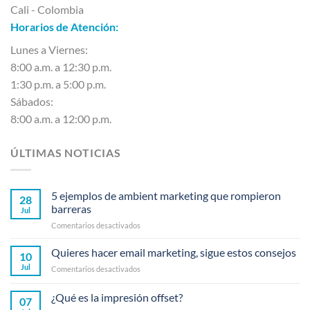
Cali - Colombia
Horarios de Atención:
Lunes a Viernes:
8:00 a.m. a 12:30 p.m.
1:30 p.m. a 5:00 p.m.
Sábados:
8:00 a.m. a 12:00 p.m.
ÚLTIMAS NOTICIAS
5 ejemplos de ambient marketing que rompieron
28
barreras
Jul
en
Comentarios desactivados
5
ejemplos
Quieres hacer email marketing, sigue estos consejos
10
de
Jul
en
Comentarios desactivados
ambient
Quieres
marketing
hacer
¿Qué es la impresión offset?
que
07
email
rompieron