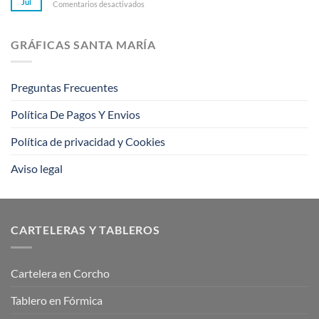
Jul
en
Comentarios desactivados
marketing,
barreras
¿Qué
sigue
es
estos
la
consejos
GRÁFICAS SANTA MARÍA
impresión
offset?
Preguntas Frecuentes
Política De Pagos Y Envios
Política de privacidad y Cookies
Aviso legal
CARTELERAS Y TABLEROS
Cartelera en Corcho
Tablero en Fórmica