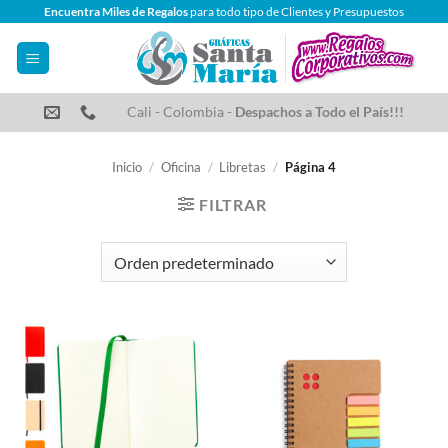
Saltar
Encuentra Miles de Regalos
para todo tipo de Clientes y Presupuestos
al
contenido
Cali - Colombia -
Despachos a Todo el País!!!
Inicio
/
Oficina
/
Libretas
/
Página 4
FILTRAR