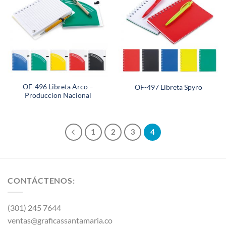
OF-496 Libreta Arco –
OF-497 Libreta Spyro
Produccion Nacional
1
2
3
4
CONTÁCTENOS:
(301) 245 7644
ventas@graficassantamaria.co