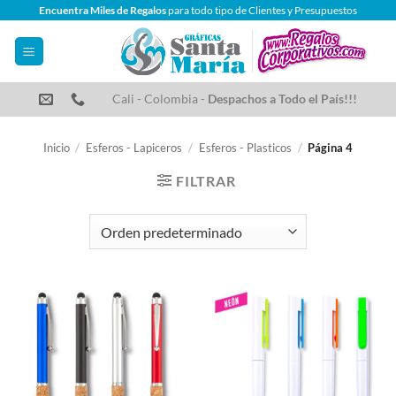
Saltar
Encuentra Miles de Regalos
para todo tipo de Clientes y Presupuestos
al
contenido
Cali - Colombia -
Despachos a Todo el País!!!
Inicio
/
Esferos - Lapiceros
/
Esferos - Plasticos
/
Página 4
FILTRAR