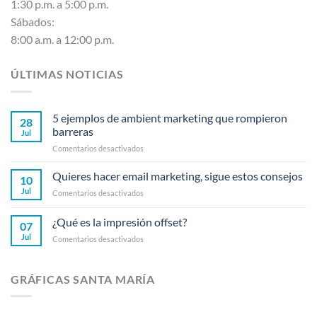
1:30 p.m. a 5:00 p.m.
Sábados:
8:00 a.m. a 12:00 p.m.
ÚLTIMAS NOTICIAS
5 ejemplos de ambient marketing que rompieron
28
barreras
Jul
en
Comentarios desactivados
5
ejemplos
Quieres hacer email marketing, sigue estos consejos
10
de
Jul
en
Comentarios desactivados
ambient
Quieres
marketing
hacer
¿Qué es la impresión offset?
que
07
email
rompieron
Jul
en
Comentarios desactivados
marketing,
barreras
¿Qué
sigue
es
estos
la
consejos
GRÁFICAS SANTA MARÍA
impresión
offset?