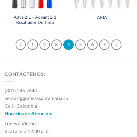
Adva 2-1 – Advant 2-1
ARIA
Resaltador De Tinta
1
2
3
4
5
6
7
CONTÁCTENOS:
(301) 245 7644
ventas@graficassantamaria.co
Cali - Colombia
Horarios de Atención:
Lunes a Viernes:
8:00 a.m. a 12:30 p.m.