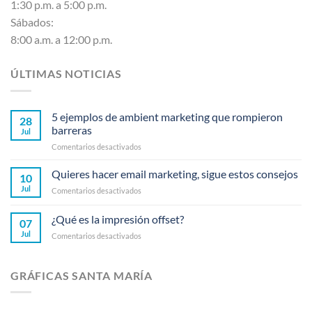
1:30 p.m. a 5:00 p.m.
Sábados:
8:00 a.m. a 12:00 p.m.
ÚLTIMAS NOTICIAS
5 ejemplos de ambient marketing que rompieron
28
barreras
Jul
en
Comentarios desactivados
5
ejemplos
Quieres hacer email marketing, sigue estos consejos
10
de
Jul
en
Comentarios desactivados
ambient
Quieres
marketing
hacer
¿Qué es la impresión offset?
que
07
email
rompieron
Jul
en
Comentarios desactivados
marketing,
barreras
¿Qué
sigue
es
estos
la
consejos
GRÁFICAS SANTA MARÍA
impresión
offset?