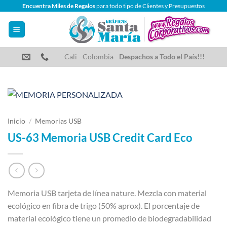
Saltar
Encuentra Miles de Regalos
para todo tipo de Clientes y Presupuestos
al
contenido
Cali - Colombia -
Despachos a Todo el País!!!
Inicio
/
Memorias USB
US-63 Memoria USB Credit Card Eco
Memoria USB tarjeta de línea nature. Mezcla con material
ecológico en fibra de trigo (50% aprox). El porcentaje de
material ecológico tiene un promedio de biodegradabilidad