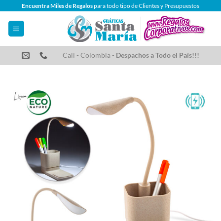
Saltar
Encuentra Miles de Regalos
para todo tipo de Clientes y Presupuestos
al
contenido
Cali - Colombia -
Despachos a Todo el País!!!