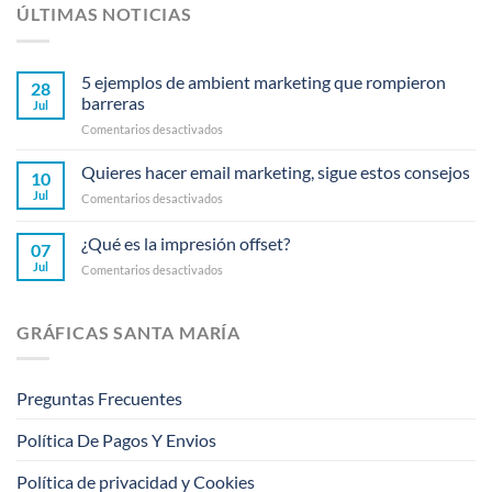
ÚLTIMAS NOTICIAS
5 ejemplos de ambient marketing que rompieron
28
barreras
Jul
en
Comentarios desactivados
5
ejemplos
Quieres hacer email marketing, sigue estos consejos
10
de
Jul
en
Comentarios desactivados
ambient
Quieres
marketing
hacer
¿Qué es la impresión offset?
que
07
email
rompieron
Jul
en
Comentarios desactivados
marketing,
barreras
¿Qué
sigue
es
estos
la
consejos
GRÁFICAS SANTA MARÍA
impresión
offset?
Preguntas Frecuentes
Política De Pagos Y Envios
Política de privacidad y Cookies