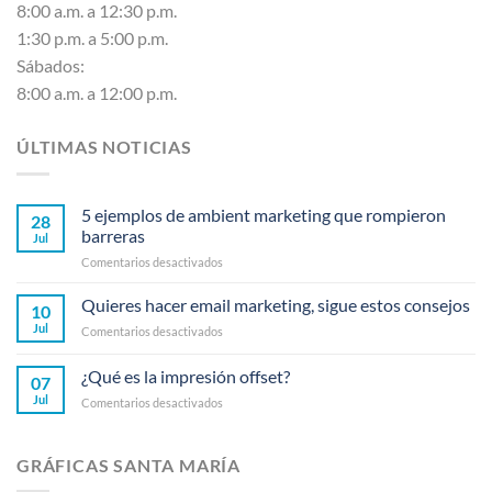
8:00 a.m. a 12:30 p.m.
1:30 p.m. a 5:00 p.m.
Sábados:
8:00 a.m. a 12:00 p.m.
ÚLTIMAS NOTICIAS
5 ejemplos de ambient marketing que rompieron
28
barreras
Jul
en
Comentarios desactivados
5
ejemplos
Quieres hacer email marketing, sigue estos consejos
10
de
Jul
en
Comentarios desactivados
ambient
Quieres
marketing
hacer
¿Qué es la impresión offset?
que
07
email
rompieron
Jul
en
Comentarios desactivados
marketing,
barreras
¿Qué
sigue
es
estos
la
consejos
GRÁFICAS SANTA MARÍA
impresión