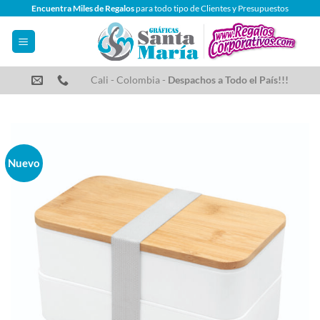
Saltar
Encuentra Miles de Regalos
para todo tipo de Clientes y Presupuestos
al
contenido
Cali - Colombia -
Despachos a Todo el País!!!
Nuevo