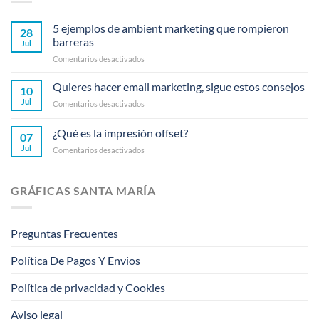
5 ejemplos de ambient marketing que rompieron
28
barreras
Jul
en
Comentarios desactivados
5
ejemplos
Quieres hacer email marketing, sigue estos consejos
10
de
Jul
en
Comentarios desactivados
ambient
Quieres
marketing
hacer
¿Qué es la impresión offset?
que
07
email
rompieron
Jul
en
Comentarios desactivados
marketing,
barreras
¿Qué
sigue
es
estos
la
consejos
GRÁFICAS SANTA MARÍA
impresión
offset?
Preguntas Frecuentes
Política De Pagos Y Envios
Política de privacidad y Cookies
Aviso legal