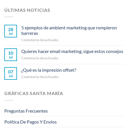
ÚLTIMAS NOTICIAS
5 ejemplos de ambient marketing que rompieron
28
barreras
Jul
en
Comentarios desactivados
5
ejemplos
Quieres hacer email marketing, sigue estos consejos
10
de
Jul
en
Comentarios desactivados
ambient
Quieres
marketing
hacer
¿Qué es la impresión offset?
que
07
email
rompieron
Jul
en
Comentarios desactivados
marketing,
barreras
¿Qué
sigue
es
estos
la
consejos
GRÁFICAS SANTA MARÍA
impresión
offset?
Preguntas Frecuentes
Política De Pagos Y Envios