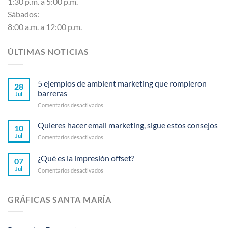
1:30 p.m. a 5:00 p.m.
Sábados:
8:00 a.m. a 12:00 p.m.
ÚLTIMAS NOTICIAS
5 ejemplos de ambient marketing que rompieron
28
barreras
Jul
en
Comentarios desactivados
5
ejemplos
Quieres hacer email marketing, sigue estos consejos
10
de
Jul
en
Comentarios desactivados
ambient
Quieres
marketing
hacer
¿Qué es la impresión offset?
que
07
email
rompieron
Jul
en
Comentarios desactivados
marketing,
barreras
¿Qué
sigue
es
estos
la
consejos
GRÁFICAS SANTA MARÍA
impresión
offset?