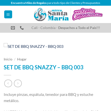
Saltar
Encuentra Miles de Regalos
para todo tipo de Clientes y Presupuestos
al
contenido
Cali - Colombia -
Despachos a Todo el País!!!
Inicio
/
Hogar
SET DE BBQ SNAZZY – BBQ 003
Incluye pinzas, espátula, tenedor para BBQ y estuche
metálico.