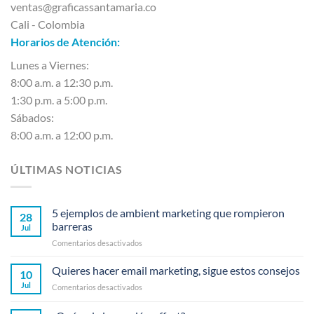
ventas@graficassantamaria.co
Cali - Colombia
Horarios de Atención:
Lunes a Viernes:
8:00 a.m. a 12:30 p.m.
1:30 p.m. a 5:00 p.m.
Sábados:
8:00 a.m. a 12:00 p.m.
ÚLTIMAS NOTICIAS
5 ejemplos de ambient marketing que rompieron
28
barreras
Jul
en
Comentarios desactivados
5
ejemplos
Quieres hacer email marketing, sigue estos consejos
10
de
Jul
en
Comentarios desactivados
ambient
Quieres
marketing
hacer
que