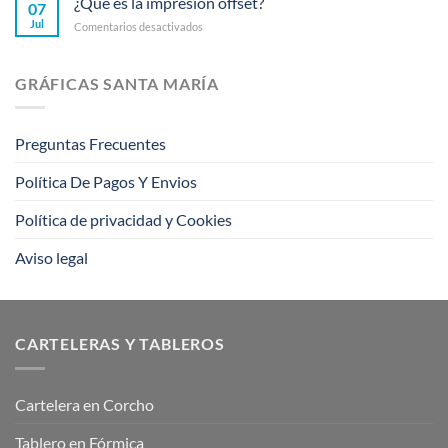
¿Qué es la impresión offset?
07
email
rompieron
Jul
en
Comentarios desactivados
marketing,
barreras
¿Qué
sigue
es
estos
la
consejos
GRÁFICAS SANTA MARÍA
impresión
offset?
Preguntas Frecuentes
Política De Pagos Y Envios
Política de privacidad y Cookies
Aviso legal
CARTELERAS Y TABLEROS
Cartelera en Corcho
Tablero en Fórmica