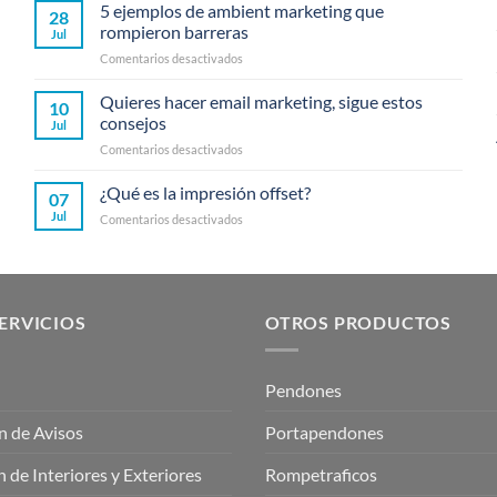
5 ejemplos de ambient marketing que
28
rompieron barreras
Jul
en
Comentarios desactivados
5
ejemplos
Quieres hacer email marketing, sigue estos
10
de
consejos
Jul
ambient
en
Comentarios desactivados
marketing
Quieres
que
hacer
¿Qué es la impresión offset?
rompieron
07
email
barreras
Jul
en
Comentarios desactivados
marketing,
¿Qué
sigue
es
estos
la
consejos
impresión
offset?
ERVICIOS
OTROS PRODUCTOS
Pendones
n de Avisos
Portapendones
 de Interiores y Exteriores
Rompetraficos