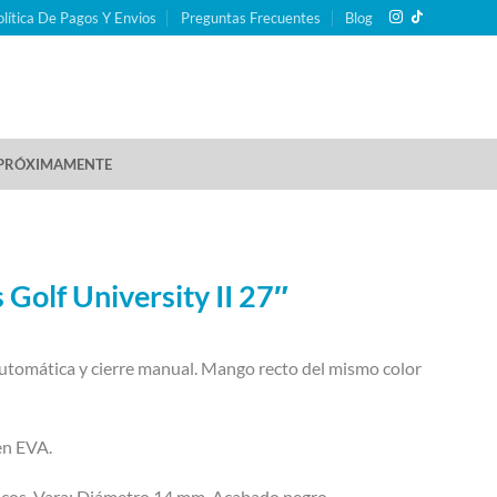
olítica De Pagos Y Envios
Preguntas Frecuentes
Blog
PRÓXIMAMENTE
Golf University II 27″
automática y cierre manual. Mango recto del mismo color
n EVA.
cos. Vara: Diámetro 14 mm. Acabado negro.