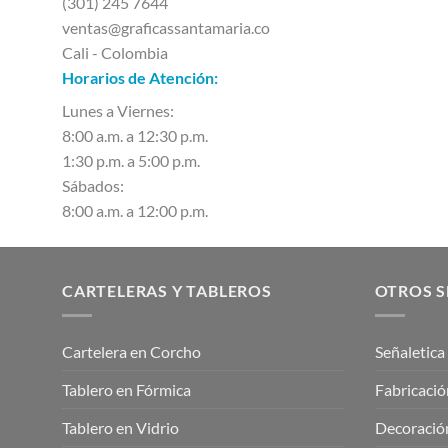
(301) 245 7644
ventas@graficassantamaria.co
Cali - Colombia
Horarios de Atención:
Lunes a Viernes:
8:00 a.m. a 12:30 p.m.
1:30 p.m. a 5:00 p.m.
Sábados:
8:00 a.m. a 12:00 p.m.
CARTELERAS Y TABLEROS
OTROS S
Cartelera en Corcho
Señaletica
Tablero en Fórmica
Fabricació
Tablero en Vidrio
Decoración