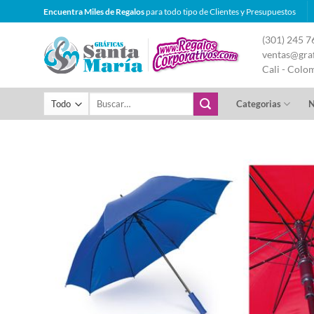
Saltar
Encuentra Miles de Regalos
para todo tipo de Clientes y Presupuestos
al
(301) 245 7
contenido
ventas@graf
Cali - Colo
Buscar
Categorias
N
por: