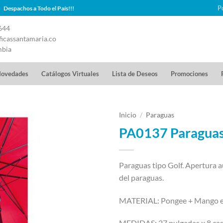
P
Despachos a Todo el País!!!
644
icassantamaria.co
mbia
ovedades
Catálogos Virtuales
Lista de Deseos
Promociones
Inicio
/
Paraguas
PA0137 Paraguas 
Paraguas tipo Golf. Apertura 
del paraguas.
MATERIAL: Pongee + Mango e
MEDIDAS: 27 pulgadas x 8 cas