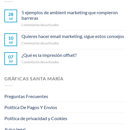
5 ejemplos de ambient marketing que rompieron
28
barreras
Jul
en
Comentarios desactivados
5
ejemplos
Quieres hacer email marketing, sigue estos consejos
10
de
Jul
en
Comentarios desactivados
ambient
Quieres
marketing
hacer
¿Qué es la impresión offset?
que
07
email
rompieron
Jul
en
Comentarios desactivados
marketing,
barreras
¿Qué
sigue
es
estos
la
consejos
GRÁFICAS SANTA MARÍA
impresión
offset?
Preguntas Frecuentes
Política De Pagos Y Envios
Política de privacidad y Cookies
Aviso legal