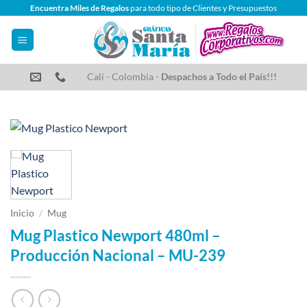
Saltar
Encuentra Miles de Regalos
para todo tipo de Clientes y Presupuestos
al
contenido
Cali - Colombia -
Despachos a Todo el País!!!
Inicio
/
Mug
Mug Plastico Newport 480ml –
Producción Nacional – MU-239