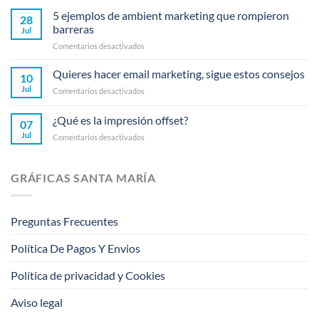
5 ejemplos de ambient marketing que rompieron
28
barreras
Jul
en
Comentarios desactivados
5
ejemplos
Quieres hacer email marketing, sigue estos consejos
10
de
Jul
en
Comentarios desactivados
ambient
Quieres
marketing
hacer
¿Qué es la impresión offset?
que
07
email
rompieron
Jul
en
Comentarios desactivados
marketing,
barreras
¿Qué
sigue
es
estos
la
consejos
GRÁFICAS SANTA MARÍA
impresión
offset?
Preguntas Frecuentes
Política De Pagos Y Envios
Política de privacidad y Cookies
Aviso legal