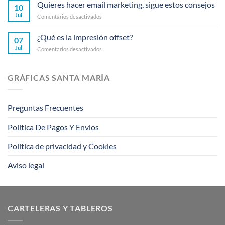
ejemplos
Quieres hacer email marketing, sigue estos consejos
10
de
Jul
en
Comentarios desactivados
ambient
Quieres
marketing
hacer
¿Qué es la impresión offset?
que
07
email
rompieron
Jul
en
Comentarios desactivados
marketing,
barreras
¿Qué
sigue
es
estos
la
consejos
GRÁFICAS SANTA MARÍA
impresión
offset?
Preguntas Frecuentes
Política De Pagos Y Envios
Política de privacidad y Cookies
Aviso legal
CARTELERAS Y TABLEROS