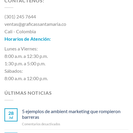
CONTÁCTENOS:
(301) 245 7644
ventas@graficassantamaria.co
Cali - Colombia
Horarios de Atención:
Lunes a Viernes:
8:00 a.m. a 12:30 p.m.
1:30 p.m. a 5:00 p.m.
Sábados:
8:00 a.m. a 12:00 p.m.
ÚLTIMAS NOTICIAS
5 ejemplos de ambient marketing que rompieron
28
barreras
Jul
en
Comentarios desactivados
5