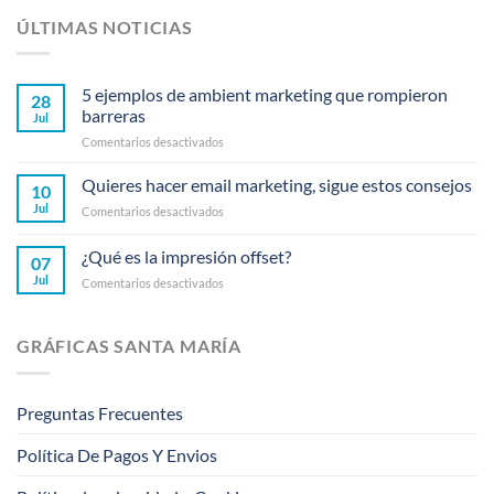
ÚLTIMAS NOTICIAS
5 ejemplos de ambient marketing que rompieron
28
barreras
Jul
en
Comentarios desactivados
5
ejemplos
Quieres hacer email marketing, sigue estos consejos
10
de
Jul
en
Comentarios desactivados
ambient
Quieres
marketing
hacer
¿Qué es la impresión offset?
que
07
email
rompieron
Jul
en
Comentarios desactivados
marketing,
barreras
¿Qué
sigue
es
estos
la
consejos
GRÁFICAS SANTA MARÍA
impresión
offset?
Preguntas Frecuentes
Política De Pagos Y Envios