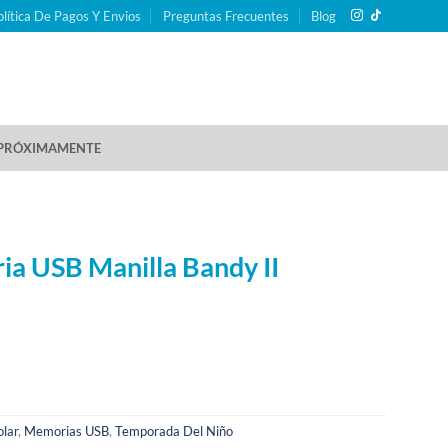
olítica De Pagos Y Envios
Preguntas Frecuentes
Blog
PRÓXIMAMENTE
a USB Manilla Bandy II
olar
,
Memorias USB
,
Temporada Del Niño