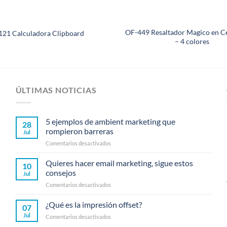
OF-449 Resaltador Magico en C
21 Calculadora Clipboard
– 4 colores
ÚLTIMAS NOTICIAS
5 ejemplos de ambient marketing que
28
rompieron barreras
Jul
en
Comentarios desactivados
5
ejemplos
Quieres hacer email marketing, sigue estos
10
de
consejos
Jul
ambient
en
Comentarios desactivados
marketing
Quieres
que
hacer
¿Qué es la impresión offset?
rompieron
07
email
barreras
Jul
en
Comentarios desactivados
marketing,
¿Qué