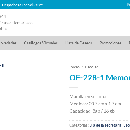
P
Despachos a Todo el País!!!
644
icassantamaria.co
mbia
ovedades
Catálogos Virtuales
Lista de Deseos
Promociones
Inicio
/
Escolar
OF-228-1 Memori
Manilla en silicona.
Medidas: 20.7 cm x 1.7 cm
Capacidad: 8gb / 16 gb
Categorías:
Día de la secretaria
,
Esc