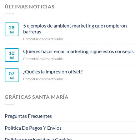
ÚLTIMAS NOTICIAS
5 ejemplos de ambient marketing que rompieron
28
barreras
Jul
en
Comentarios desactivados
5
ejemplos
Quieres hacer email marketing, sigue estos consejos
10
de
Jul
en
Comentarios desactivados
ambient
Quieres
marketing
hacer
¿Qué es la impresión offset?
que
07
email
rompieron
Jul
en
Comentarios desactivados
marketing,
barreras
¿Qué
sigue
es
estos
la
consejos
GRÁFICAS SANTA MARÍA
impresión
offset?
Preguntas Frecuentes
Política De Pagos Y Envios
Política de privacidad y Cookies