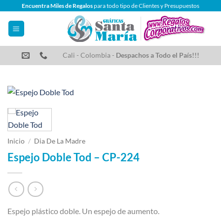
Saltar
Encuentra Miles de Regalos
para todo tipo de Clientes y Presupuestos
al
contenido
Cali - Colombia -
Despachos a Todo el País!!!
Inicio
/
Dia De La Madre
Espejo Doble Tod – CP-224
Espejo plástico doble. Un espejo de aumento.