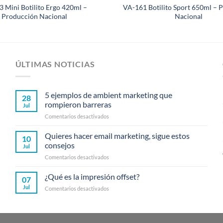
 Mini Botilito Ergo 420ml –
VA-161 Botilito Sport 650ml – 
Producción Nacional
Nacional
ÚLTIMAS NOTICIAS
5 ejemplos de ambient marketing que
28
rompieron barreras
Jul
en
Comentarios desactivados
5
ejemplos
Quieres hacer email marketing, sigue estos
10
de
consejos
Jul
ambient
en
Comentarios desactivados
marketing
Quieres
que
hacer
¿Qué es la impresión offset?
rompieron
07
email
barreras
Jul
en
Comentarios desactivados
marketing,
¿Qué
sigue
es
estos
la
consejos
impresión