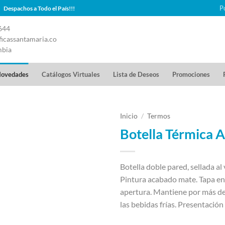
P
Despachos a Todo el País!!!
644
icassantamaria.co
mbia
ovedades
Catálogos Virtuales
Lista de Deseos
Promociones
Inicio
/
Termos
Botella Térmica A
Botella doble pared, sellada al 
Pintura acabado mate. Tapa en
apertura. Mantiene por más de 
las bebidas frías. Presentación 