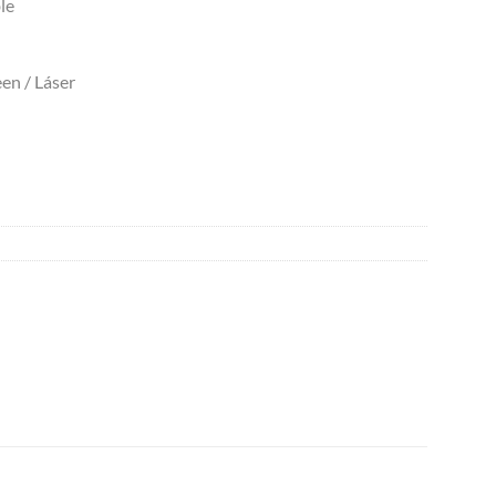
le
een / Láser