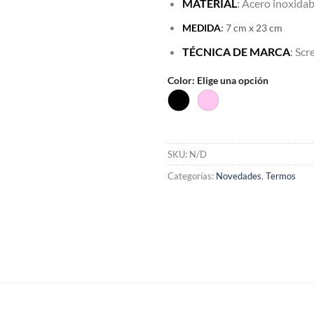
MATERIAL
:
Acero inoxidab
MEDIDA
:
7 cm x 23 cm
TÉCNICA DE MARCA
: Scr
Color
:
Elige una opción
SKU:
N/D
Categorías:
Novedades
,
Termos