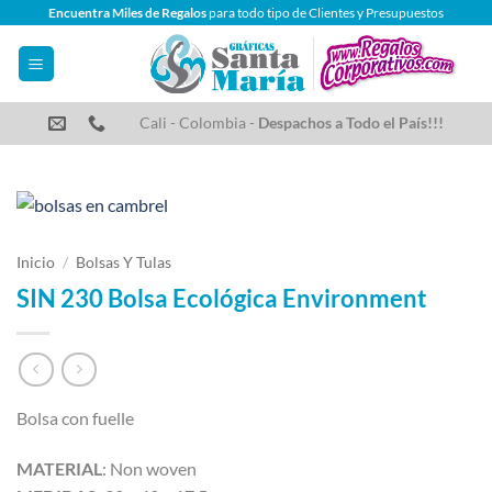
Saltar
Encuentra Miles de Regalos
para todo tipo de Clientes y Presupuestos
al
contenido
Cali - Colombia -
Despachos a Todo el País!!!
Inicio
/
Bolsas Y Tulas
SIN 230 Bolsa Ecológica Environment
Bolsa con fuelle
MATERIAL
: Non woven