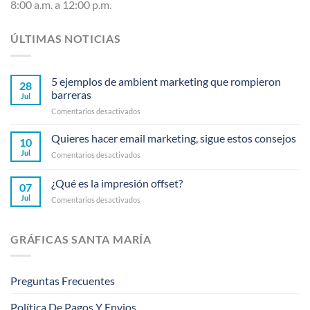
8:00 a.m. a 12:00 p.m.
ÚLTIMAS NOTICIAS
5 ejemplos de ambient marketing que rompieron
28
barreras
Jul
en
Comentarios desactivados
5
ejemplos
Quieres hacer email marketing, sigue estos consejos
10
de
Jul
en
Comentarios desactivados
ambient
Quieres
marketing
hacer
¿Qué es la impresión offset?
que
07
email
rompieron
Jul
en
Comentarios desactivados
marketing,
barreras
¿Qué
sigue
es
estos
la
consejos
GRÁFICAS SANTA MARÍA
impresión
offset?
Preguntas Frecuentes
Política De Pagos Y Envios