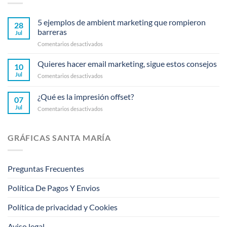
5 ejemplos de ambient marketing que rompieron
28
barreras
Jul
en
Comentarios desactivados
5
ejemplos
Quieres hacer email marketing, sigue estos consejos
10
de
Jul
en
Comentarios desactivados
ambient
Quieres
marketing
hacer
¿Qué es la impresión offset?
que
07
email
rompieron
Jul
en
Comentarios desactivados
marketing,
barreras
¿Qué
sigue
es
estos
la
consejos
GRÁFICAS SANTA MARÍA
impresión
offset?
Preguntas Frecuentes
Política De Pagos Y Envios
Política de privacidad y Cookies
Aviso legal